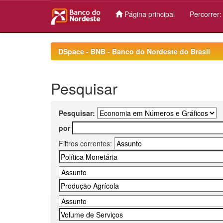
Página principal
Percorrer
Skip
navigation
DSpace - BNB - Banco do Nordeste do Brasil
Pesquisar
Pesquisar:
por
Filtros correntes: