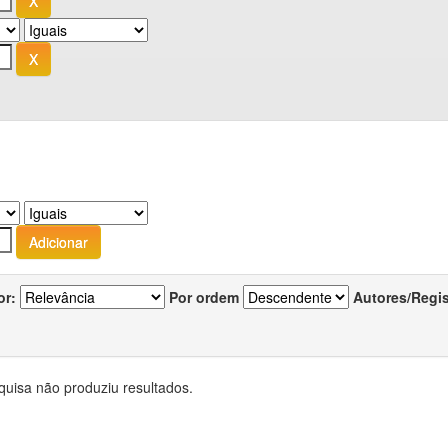
or:
Por ordem
Autores/Regi
quisa não produziu resultados.