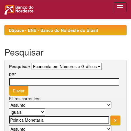
Skip
navigation
DSpace - BNB - Banco do Nordeste do Brasil
Pesquisar
Pesquisar:
por
Filtros correntes: