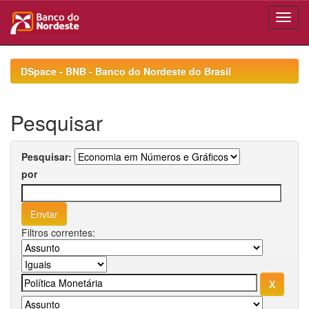
Skip
navigation
DSpace - BNB - Banco do Nordeste do Brasil
Pesquisar
Pesquisar:
por
Filtros correntes: