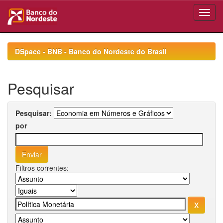
Skip
navigation
DSpace - BNB - Banco do Nordeste do Brasil
Pesquisar
Pesquisar:
por
Filtros correntes: