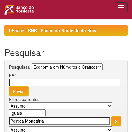
Skip
navigation
DSpace - BNB - Banco do Nordeste do Brasil
Pesquisar
Pesquisar:
por
Filtros correntes: