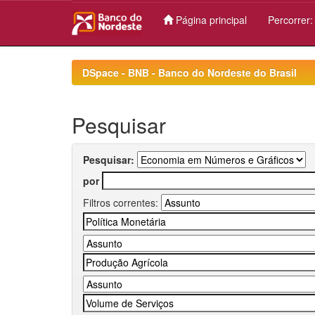
Página principal
Percorrer
Skip
navigation
DSpace - BNB - Banco do Nordeste do Brasil
Pesquisar
Pesquisar:
por
Filtros correntes: