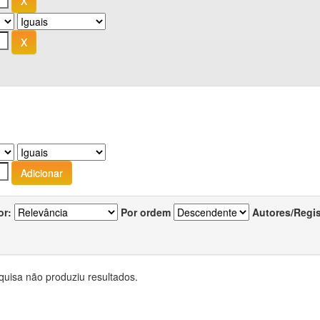
or:
Por ordem
Autores/Regi
quisa não produziu resultados.