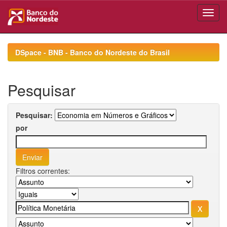
Skip
navigation
DSpace - BNB - Banco do Nordeste do Brasil
Pesquisar
Pesquisar:
por
Filtros correntes: