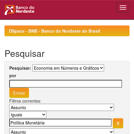
Skip
navigation
DSpace - BNB - Banco do Nordeste do Brasil
Pesquisar
Pesquisar:
por
Filtros correntes: