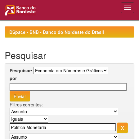
Skip
navigation
DSpace - BNB - Banco do Nordeste do Brasil
Pesquisar
Pesquisar:
por
Filtros correntes: