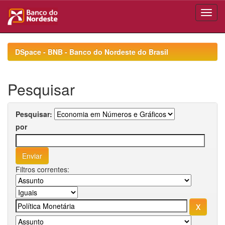
Skip
navigation
DSpace - BNB - Banco do Nordeste do Brasil
Pesquisar
Pesquisar:
por
Filtros correntes: