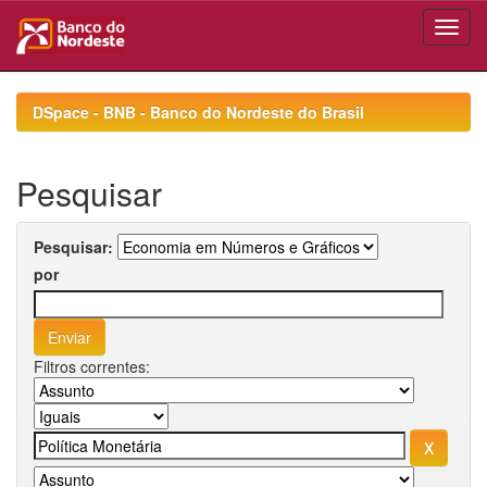
Skip
navigation
DSpace - BNB - Banco do Nordeste do Brasil
Pesquisar
Pesquisar:
por
Filtros correntes: