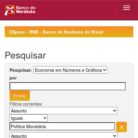
Skip
navigation
DSpace - BNB - Banco do Nordeste do Brasil
Pesquisar
Pesquisar:
por
Filtros correntes: