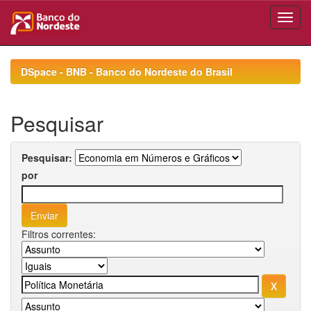
Skip
navigation
DSpace - BNB - Banco do Nordeste do Brasil
Pesquisar
Pesquisar:
por
Filtros correntes: