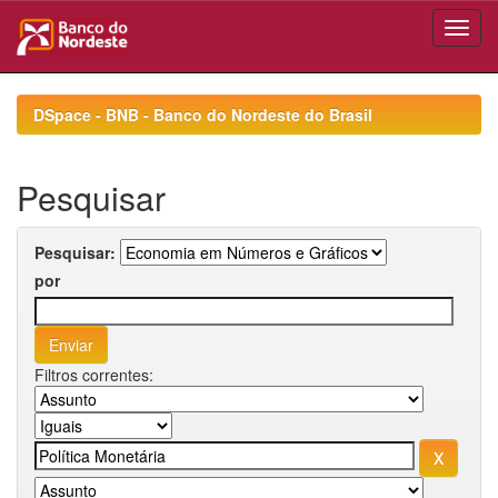
Skip
navigation
DSpace - BNB - Banco do Nordeste do Brasil
Pesquisar
Pesquisar:
por
Filtros correntes: