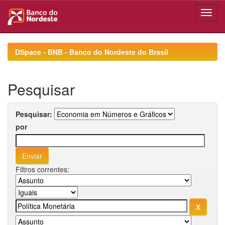
Skip
navigation
DSpace - BNB - Banco do Nordeste do Brasil
Pesquisar
Pesquisar:
por
Filtros correntes: