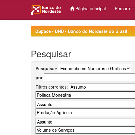
Página principal
Percorrer
Skip
navigation
DSpace - BNB - Banco do Nordeste do Brasil
Pesquisar
Pesquisar:
por
Filtros correntes: