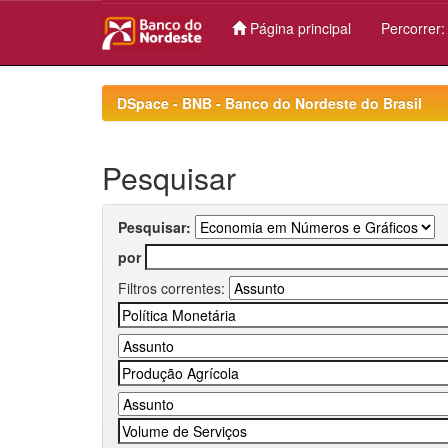
Página principal
Percorrer
Skip
navigation
DSpace - BNB - Banco do Nordeste do Brasil
Pesquisar
Pesquisar:
por
Filtros correntes: