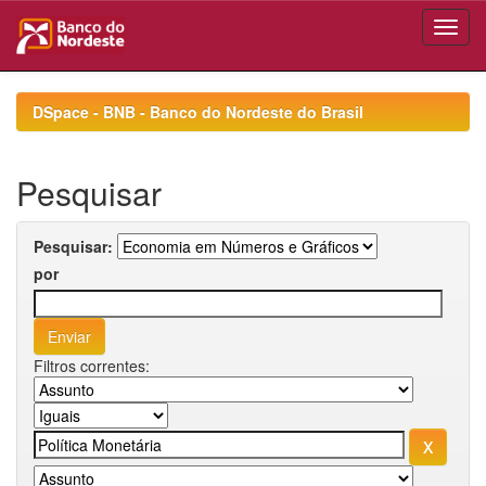
Skip
navigation
DSpace - BNB - Banco do Nordeste do Brasil
Pesquisar
Pesquisar:
por
Filtros correntes: