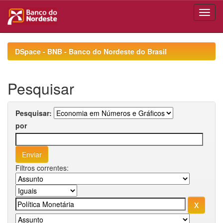
Skip
navigation
DSpace - BNB - Banco do Nordeste do Brasil
Pesquisar
Pesquisar:
por
Filtros correntes: