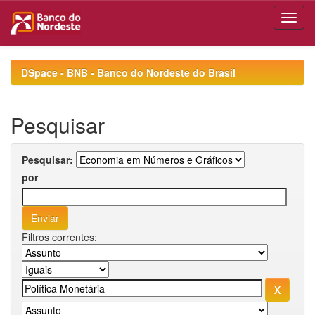
Skip
navigation
DSpace - BNB - Banco do Nordeste do Brasil
Pesquisar
Pesquisar:
por
Filtros correntes: