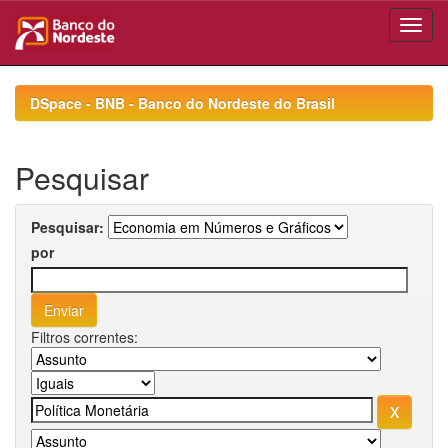
Skip
navigation
DSpace - BNB - Banco do Nordeste do Brasil
Pesquisar
Pesquisar:
por
Filtros correntes: