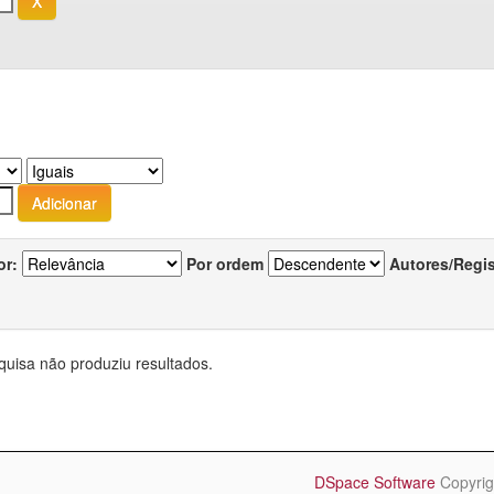
or:
Por ordem
Autores/Regi
quisa não produziu resultados.
DSpace Software
Copyrig