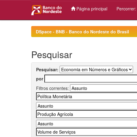
Página principal
Percorrer
Skip
navigation
DSpace - BNB - Banco do Nordeste do Brasil
Pesquisar
Pesquisar:
por
Filtros correntes: