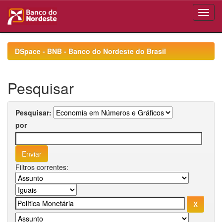
Skip
navigation
DSpace - BNB - Banco do Nordeste do Brasil
Pesquisar
Pesquisar:
por
Filtros correntes: