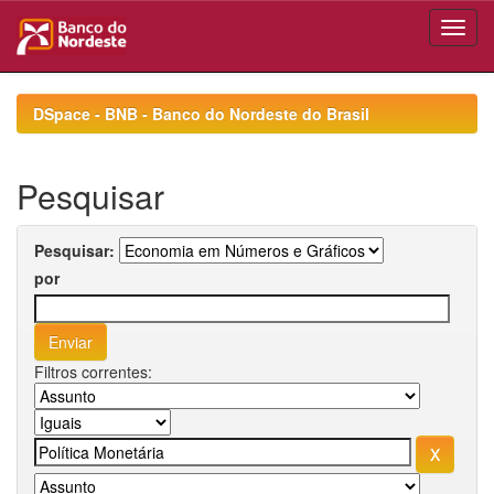
Skip
navigation
DSpace - BNB - Banco do Nordeste do Brasil
Pesquisar
Pesquisar:
por
Filtros correntes: