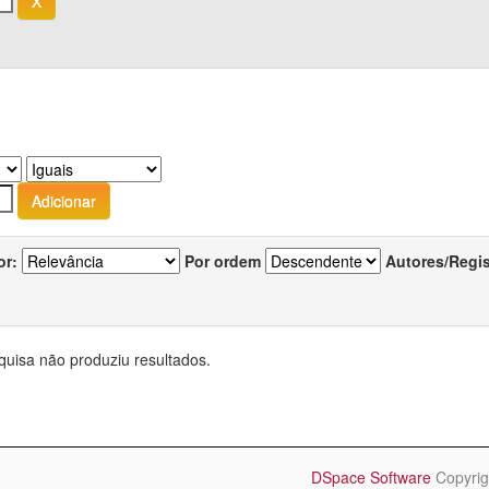
or:
Por ordem
Autores/Regi
quisa não produziu resultados.
DSpace Software
Copyrig