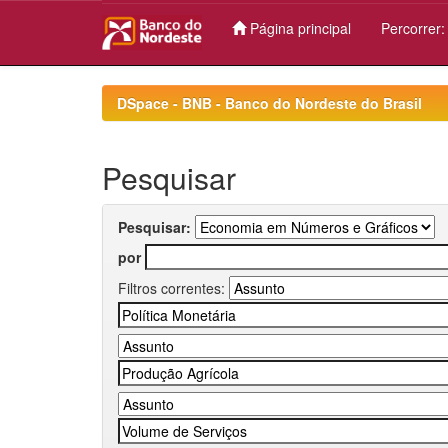
Página principal
Percorrer
Skip
navigation
DSpace - BNB - Banco do Nordeste do Brasil
Pesquisar
Pesquisar:
por
Filtros correntes: