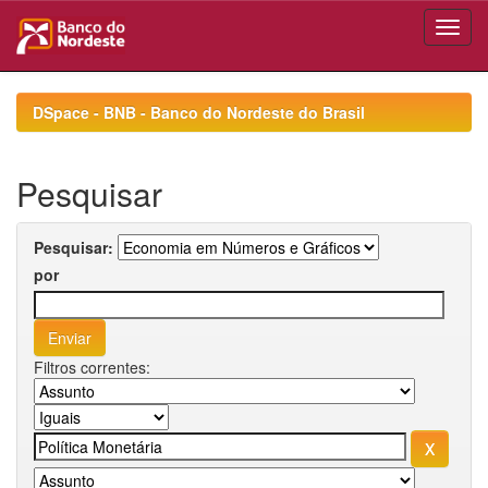
Skip
navigation
DSpace - BNB - Banco do Nordeste do Brasil
Pesquisar
Pesquisar:
por
Filtros correntes: