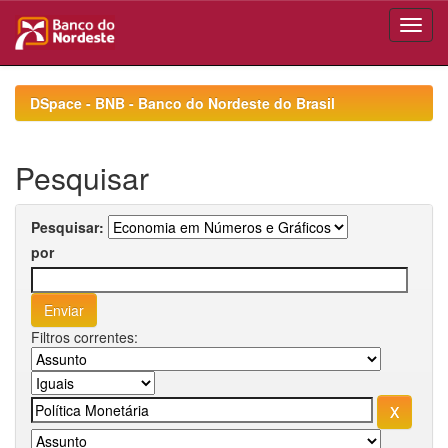
Skip
navigation
DSpace - BNB - Banco do Nordeste do Brasil
Pesquisar
Pesquisar:
por
Filtros correntes: