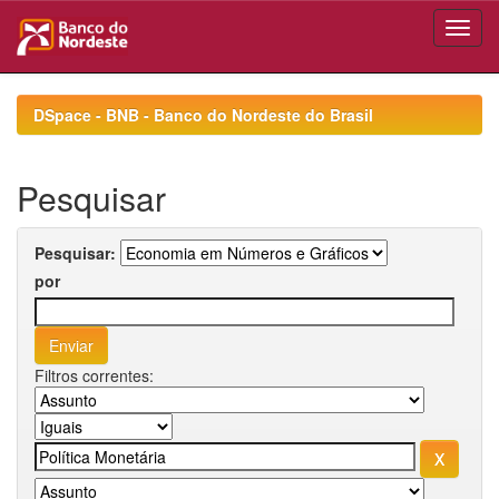
Skip
navigation
DSpace - BNB - Banco do Nordeste do Brasil
Pesquisar
Pesquisar:
por
Filtros correntes: