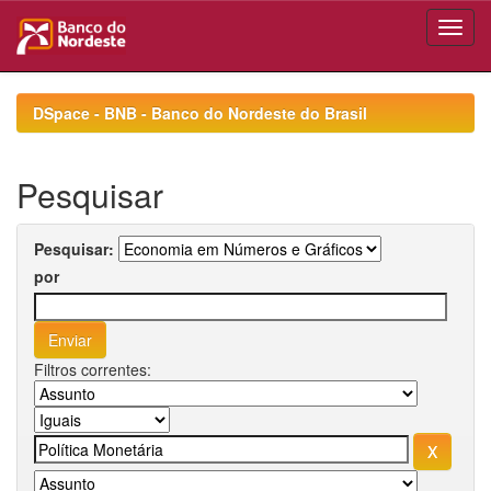
Skip
navigation
DSpace - BNB - Banco do Nordeste do Brasil
Pesquisar
Pesquisar:
por
Filtros correntes: