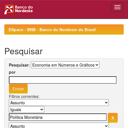
Skip
navigation
DSpace - BNB - Banco do Nordeste do Brasil
Pesquisar
Pesquisar:
por
Filtros correntes: