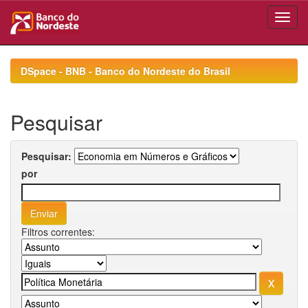
Skip
navigation
DSpace - BNB - Banco do Nordeste do Brasil
Pesquisar
Pesquisar:
por
Filtros correntes: