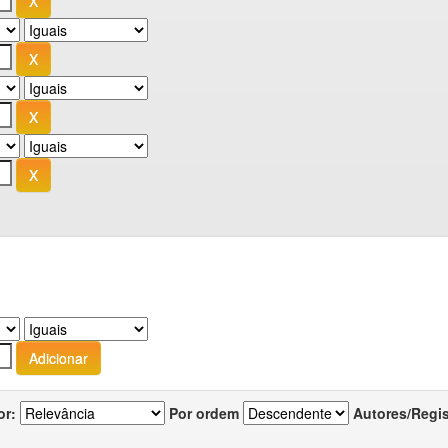
or:
Por ordem
Autores/Regi