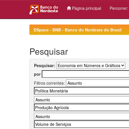
Página principal
Percorrer
Skip
navigation
DSpace - BNB - Banco do Nordeste do Brasil
Pesquisar
Pesquisar:
por
Filtros correntes: