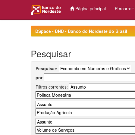
Página principal
Percorrer
Skip
navigation
DSpace - BNB - Banco do Nordeste do Brasil
Pesquisar
Pesquisar:
por
Filtros correntes: