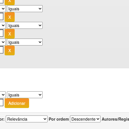
or:
Por ordem
Autores/Regi