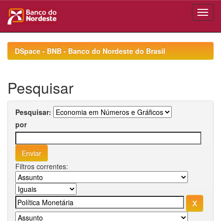
Skip
navigation
DSpace - BNB - Banco do Nordeste do Brasil
Pesquisar
Pesquisar:
por
Filtros correntes: