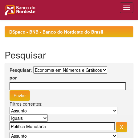
Skip
navigation
DSpace - BNB - Banco do Nordeste do Brasil
Pesquisar
Pesquisar:
por
Filtros correntes: