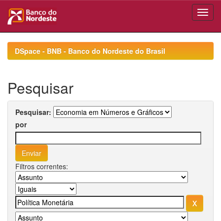
Skip
navigation
DSpace - BNB - Banco do Nordeste do Brasil
Pesquisar
Pesquisar:
por
Filtros correntes: