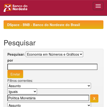
Skip
navigation
DSpace - BNB - Banco do Nordeste do Brasil
Pesquisar
Pesquisar:
por
Filtros correntes: