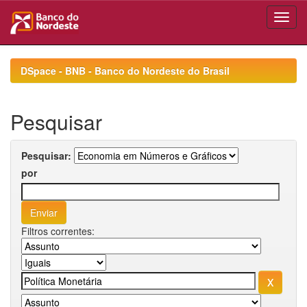
Skip
navigation
DSpace - BNB - Banco do Nordeste do Brasil
Pesquisar
Pesquisar:
por
Filtros correntes: