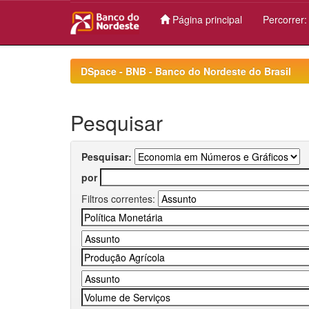
Página principal
Percorrer
Skip
navigation
DSpace - BNB - Banco do Nordeste do Brasil
Pesquisar
Pesquisar:
por
Filtros correntes: