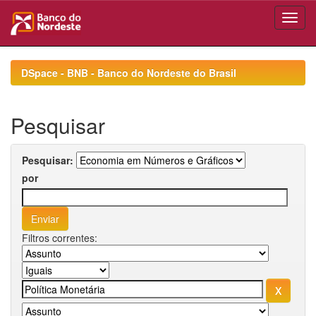
Skip
navigation
DSpace - BNB - Banco do Nordeste do Brasil
Pesquisar
Pesquisar:
por
Filtros correntes: