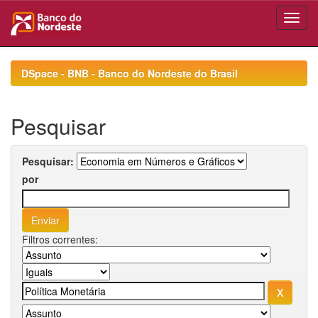
Skip
navigation
DSpace - BNB - Banco do Nordeste do Brasil
Pesquisar
Pesquisar:
por
Filtros correntes: