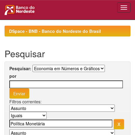
Skip
navigation
DSpace - BNB - Banco do Nordeste do Brasil
Pesquisar
Pesquisar:
por
Filtros correntes: