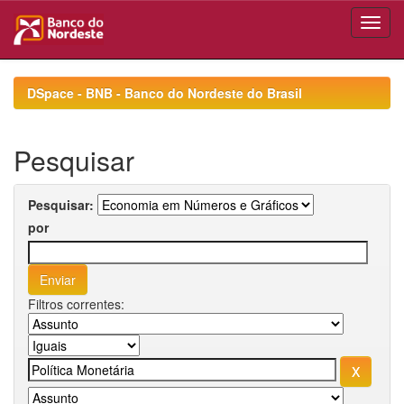
Skip
navigation
DSpace - BNB - Banco do Nordeste do Brasil
Pesquisar
Pesquisar:
por
Filtros correntes: