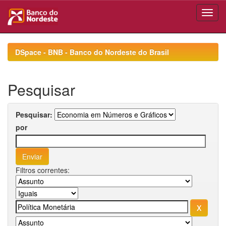
Skip
navigation
DSpace - BNB - Banco do Nordeste do Brasil
Pesquisar
Pesquisar:
por
Filtros correntes: