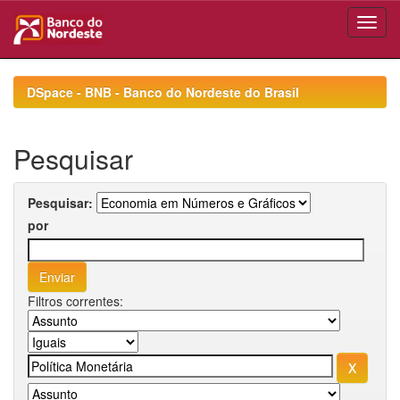
Skip
navigation
DSpace - BNB - Banco do Nordeste do Brasil
Pesquisar
Pesquisar:
por
Filtros correntes: