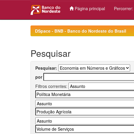
Página principal
Percorrer
Skip
navigation
DSpace - BNB - Banco do Nordeste do Brasil
Pesquisar
Pesquisar:
por
Filtros correntes: