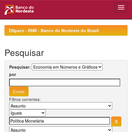
Skip
navigation
DSpace - BNB - Banco do Nordeste do Brasil
Pesquisar
Pesquisar:
por
Filtros correntes: