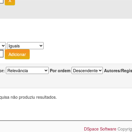
or:
Por ordem
Autores/Regi
quisa não produziu resultados.
DSpace Software
Copyrig