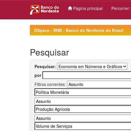
Página principal
Percorrer
Skip
navigation
DSpace - BNB - Banco do Nordeste do Brasil
Pesquisar
Pesquisar:
por
Filtros correntes: