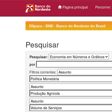
Página principal
Percorrer
Skip
navigation
DSpace - BNB - Banco do Nordeste do Brasil
Pesquisar
Pesquisar:
por
Filtros correntes: