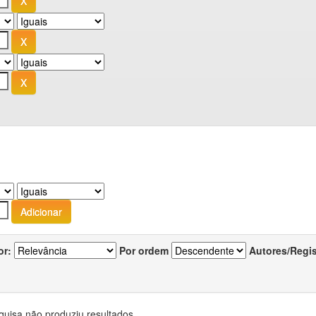
or:
Por ordem
Autores/Regi
quisa não produziu resultados.