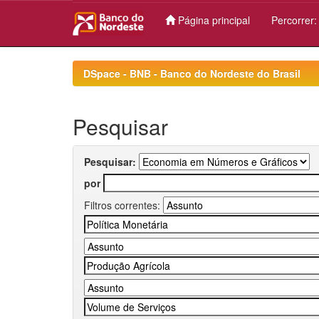
Página principal
Percorrer
Skip
navigation
DSpace - BNB - Banco do Nordeste do Brasil
Pesquisar
Pesquisar:
por
Filtros correntes: