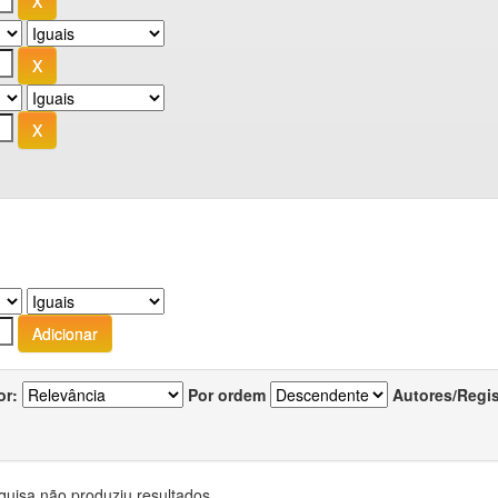
or:
Por ordem
Autores/Regi
quisa não produziu resultados.